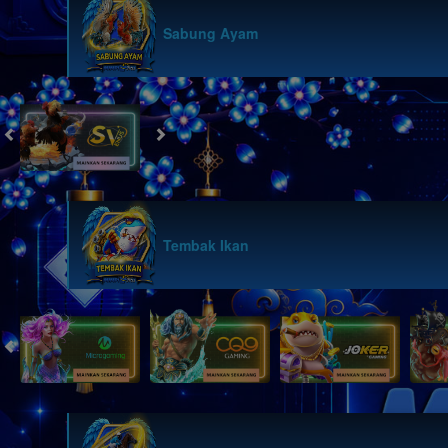
Tembak Ikan
Virtual