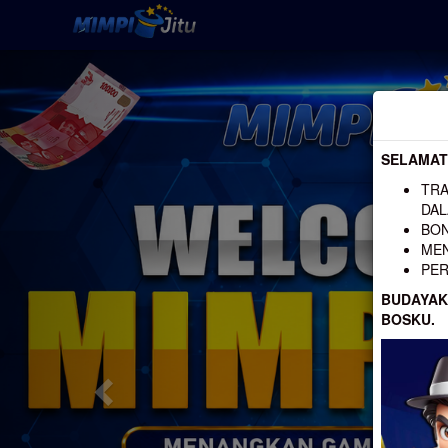
Previous
SELAMAT 
TRA
DAL
BON
MEN
PER
BUDAYAK
BOSKU.