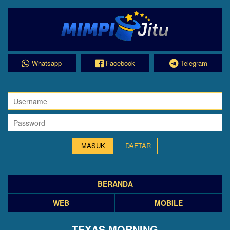
Whatsapp
Facebook
Telegram
DAFTAR
BERANDA
WEB
MOBILE
TEXAS MORNING